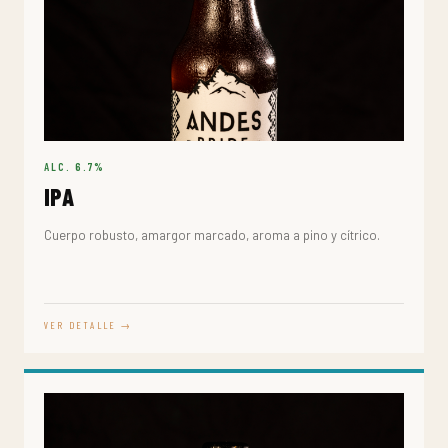
ALC. 6.7%
IPA
Cuerpo robusto, amargor marcado, aroma a pino y cítrico.
VER DETALLE →