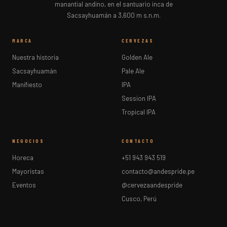
manantial andino, en el santuario inca de
Sacsayhuamán a 3,600 m s.n.m.
MARCA
CERVEZAS
Nuestra historia
Golden Ale
Sacsayhuamán
Pale Ale
Manifiesto
IPA
Session IPA
Tropical IPA
NEGOCIOS
CONTACTO
Horeca
+51 943 943 519
Mayoristas
contacto@andespride.pe
Eventos
@cervezaandespride
Cusco, Perú