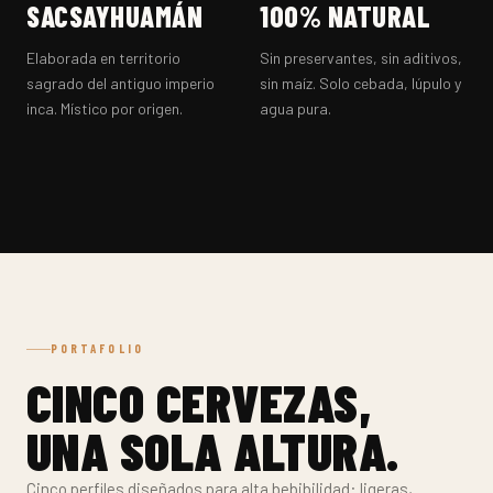
SACSAYHUAMÁN
100% NATURAL
Elaborada en territorio
Sin preservantes, sin aditivos,
sagrado del antiguo imperio
sin maíz. Solo cebada, lúpulo y
inca. Místico por origen.
agua pura.
PORTAFOLIO
CINCO CERVEZAS,
UNA SOLA ALTURA.
Cinco perfiles diseñados para alta bebibilidad: ligeras,