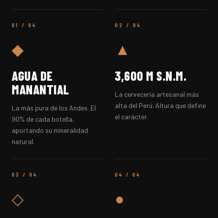
01 / 04
02 / 04
◆
▲
AGUA DE
3,600 M S.N.M.
MANANTIAL
La cervecería artesanal más
alta del Perú. Altura que define
La más pura de los Andes. El
el carácter.
90% de cada botella,
aportando su mineralidad
natural.
03 / 04
04 / 04
◇
●