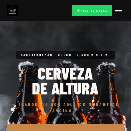
PIDE TU ANDES
SACSAYHUAMÁN · CUSCO · 3,600 M S.N.M.
CERVEZA
DE ALTURA
— ELABORADA CON AGUA DE MANANTIAL
ANDINO —